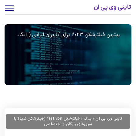
تاینی وی پی ان
بهترین فیلترشکن 2023 برای کاربران ایرانی (رایگا...
تاینی وی پی ان
»
بلاگ
»
فیلترشکن fast vpn (فیلترشکن کلید) با
سرورهای رایگان و اختصاصی