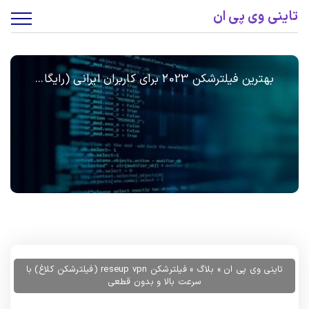
تاینی وی پی ان
بهترین فیلترشکن 2023 برای کاربران ایرانی (رایگا...
تاینی وی پی ان
»
بلاگ
»
فیلترشکن reseup vpn (فیلترشکن کلاغ) با
سرعت بالا و بدون قطعی