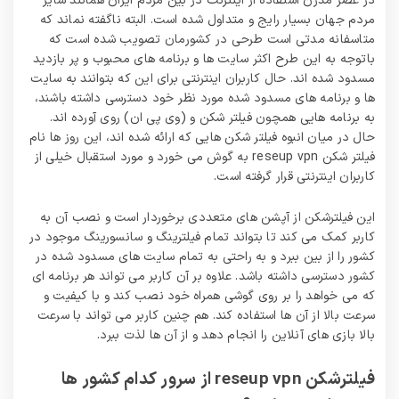
در عصر مدرن استفاده از اینترنت در بین مردم ایران همانند سایر
مردم جهان بسیار رایج و متداول شده است. البته ناگفته نماند که
متاسفانه مدتی است طرحی در کشورمان تصویب شده است که
باتوجه به این طرح اکثر سایت ها و برنامه های محبوب و پر بازدید
مسدود شده اند. حال کاربران اینترنتی برای این که بتوانند به سایت‌
ها و برنامه های مسدود شده مورد نظر خود دسترسی داشته باشند،
به برنامه‌ هایی همچون فیلتر شکن و (وی پی ان) روی آورده اند.
حال در میان انبوه فیلتر شکن هایی که ارائه شده اند، این روز ها نام
فیلتر شکن reseup vpn به گوش می خورد و مورد استقبال خیلی از
کاربران اینترنتی قرار گرفته است.
این فیلترشکن از آپشن های متعددی برخوردار است و نصب آن به
کاربر کمک می کند تا بتواند تمام فیلترینگ و سانسورینگ موجود در
کشور را از بین ببرد و به راحتی به تمام سایت های مسدود شده در
کشور دسترسی داشته باشد. علاوه بر آن کاربر می تواند هر برنامه ای
که می خواهد را بر روی گوشی همراه خود نصب کند و با کیفیت و
سرعت بالا از آن ها استفاده کند. هم چنین کاربر می تواند با سرعت
بالا بازی های آنلاین را انجام دهد و از آن ها لذت ببرد.
فیلترشکن reseup vpn از سرور کدام کشور ها